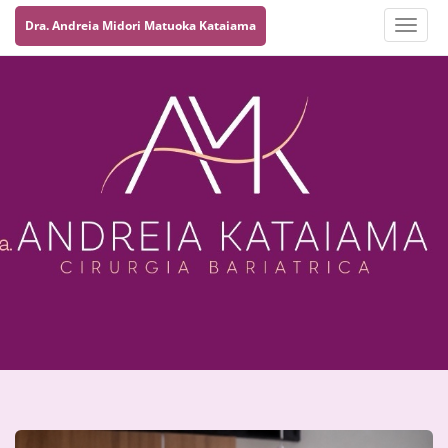
Dra. Andreia Midori Matuoka Kataiama
Toggle