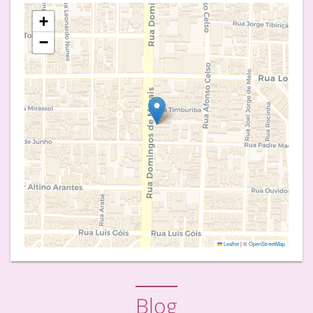
+
−
Leaflet
|
©
OpenStreetMap
Blog